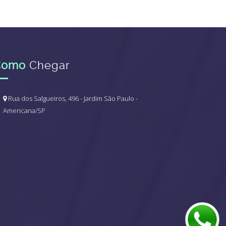
Como
Chegar
Rua dos Salgueiros, 496 - Jardim São Paulo -
Americana/SP