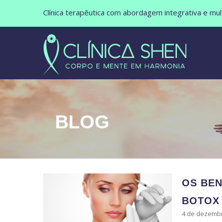
Clínica terapêutica com abordagem integrativa e multi
BLOG
OS BEN
BOTOX
4 de dezemb