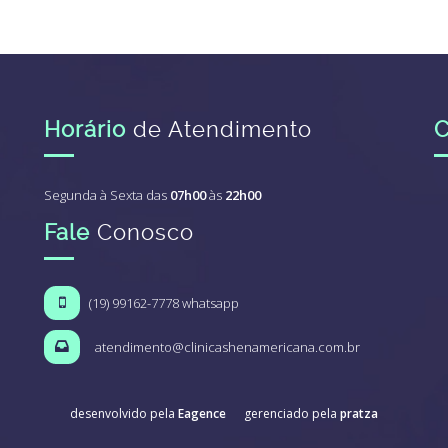
Horário
de Atendimento
Segunda à Sexta das
07h00
às
22h00
Fale
Conosco
(19) 99162-7778 whatsapp
atendimento@clinicashenamericana.com.br
desenvolvido pela
Eagence
gerenciado pela
pratza