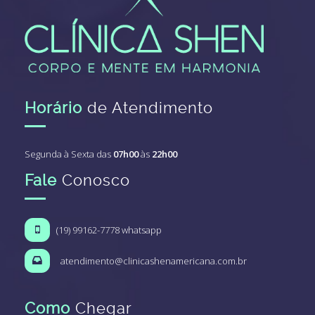
Horário
de Atendimento
Segunda à Sexta das
07h00
às
22h00
Fale
Conosco
(19) 99162-7778 whatsapp
atendimento@clinicashenamericana.com.br
Como
Chegar