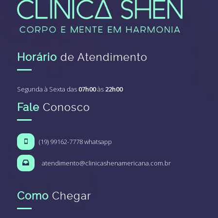
Horário
de Atendimento
Segunda à Sexta das
07h00
às
22h00
Fale
Conosco
(19) 99162-7778 whatsapp
atendimento@clinicashenamericana.com.br
Como
Chegar