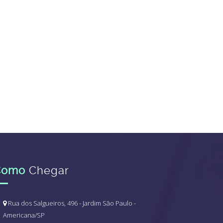
Como
Chegar
Rua dos Salgueiros, 496 - Jardim São Paulo -
Americana/SP