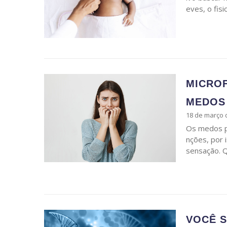
eves, o fis
MICROF
MEDOS
18 de março 
Os medos p
nções, por 
sensação. 
VOCÊ S