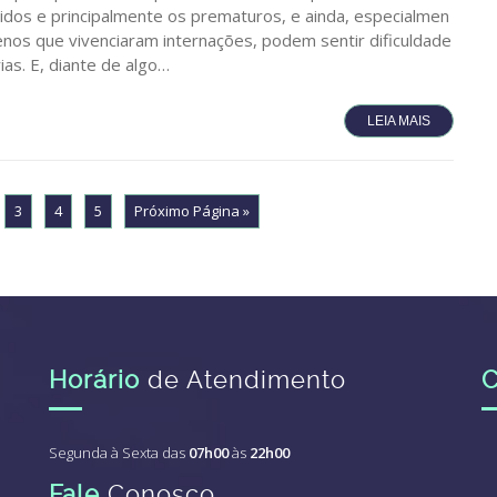
dos e principalmente os prematuros, e ainda, especialmen
nos que vivenciaram internações, podem sentir dificuldade
ias. E, diante de algo…
LEIA MAIS
3
4
5
Próximo Página »
Horário
de Atendimento
Segunda à Sexta das
07h00
às
22h00
Fale
Conosco