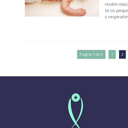
recém-nasci
te os peque
s respiratór
Página 1 de 5
1
2