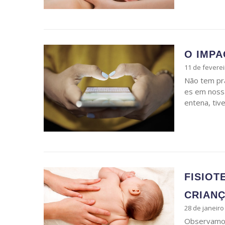
O IMPA
11 de feverei
Não tem pra
es em noss
entena, ti
FISIOT
CRIAN
28 de janeiro
Observamos