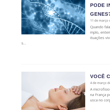
PODE I
GENES
11 de março 
Quando fal
mplo, enten
ituações vi
s…
VOCÊ C
4 de março d
A microfisi
na França p
usca no cor