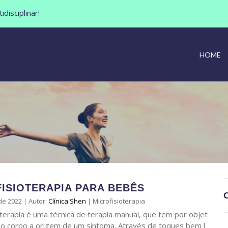
disciplinar!
HOME
ISIOTERAPIA PARA BEBÊS
de 2022
|
Autor:
Clínica Shen
|
Microfisioterapia
oterapia é uma técnica de terapia manual, que tem por objet
no corpo a origem de um sintoma. Através de toques bem l