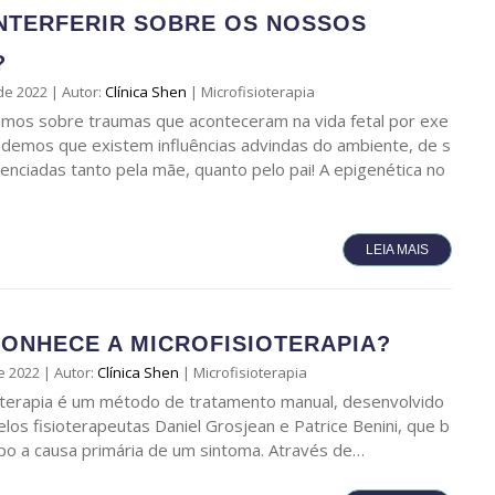
NTERFERIR SOBRE OS NOSSOS
?
de 2022
|
Autor:
Clínica Shen
|
Microfisioterapia
amos sobre traumas que aconteceram na vida fetal por exe
demos que existem influências advindas do ambiente, de s
venciadas tanto pela mãe, quanto pelo pai! A epigenética no
LEIA MAIS
ONHECE A MICROFISIOTERAPIA?
e 2022
|
Autor:
Clínica Shen
|
Microfisioterapia
oterapia é um método de tratamento manual, desenvolvido
elos fisioterapeutas Daniel Grosjean e Patrice Benini, que b
po a causa primária de um sintoma. Através de…